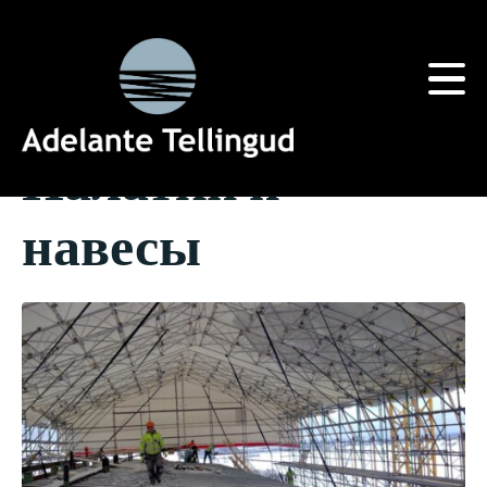
Метка:
Аренда навесов
Home
Tag Archives: Аренда навесов
Палатки и
навесы